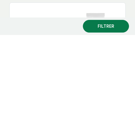
FILTRER
Gum Dentifrice Kids 3+ Goût Fraise
Gum
6.30 €