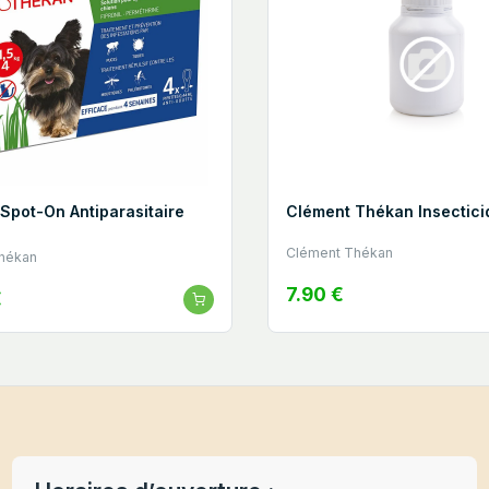
 Spot-On Antiparasitaire
Clément Thékan Insectici
Clément Thékan
hékan
7.90 €
€