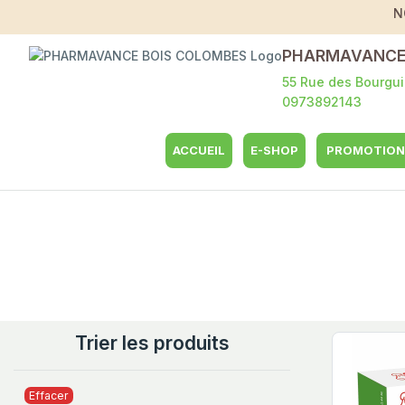
N
PHARMAVANCE
55 Rue des Bourgu
0973892143
ACCUEIL
E-SHOP
PROMOTION
Trier les produits
Effacer